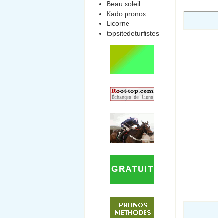
Beau soleil
Kado pronos
Licorne
topsitedeturfistes