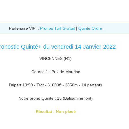
Partenaire VIP :
Pronos Turf Gratuit
|
Quinté Ordre
ronostic Quinté+ du vendredi 14 Janvier 2022
VINCENNES (R1)
Course 1 : Prix de Mauriac
Départ 13:50 - Trot - 61000€ - 2850m - 14 partants
Notre prono Quinté : 15 (Balsamine font)
Résultat : Non placé