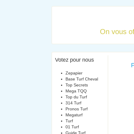
On vous of
Votez pour nous
P
Zepapier
Base Turf Cheval
Top Secrets
Mega TQQ
Top du Turf
314 Turf
Pronos Turf
Megaturf
Turf
01 Turf
Guide Turf