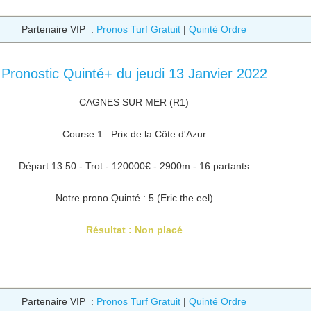
Partenaire VIP :
Pronos Turf Gratuit
|
Quinté Ordre
Pronostic Quinté+ du jeudi 13 Janvier 2022
CAGNES SUR MER (R1)
Course 1 : Prix de la Côte d'Azur
Départ 13:50 - Trot - 120000€ - 2900m - 16 partants
Notre prono Quinté : 5 (Eric the eel)
Résultat : Non placé
Partenaire VIP :
Pronos Turf Gratuit
|
Quinté Ordre