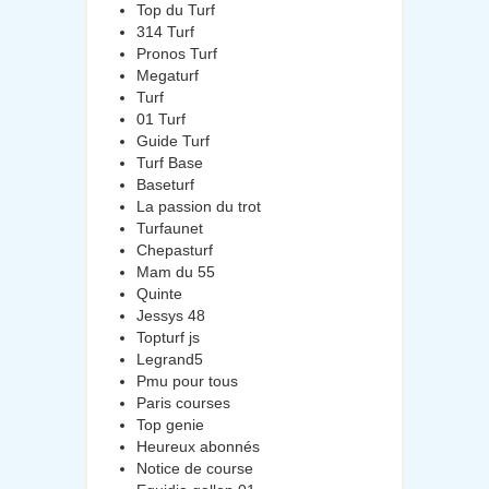
Top du Turf
314 Turf
Pronos Turf
Megaturf
Turf
01 Turf
Guide Turf
Turf Base
Baseturf
La passion du trot
Turfaunet
Chepasturf
Mam du 55
Quinte
Jessys 48
Topturf js
Legrand5
Pmu pour tous
Paris courses
Top genie
Heureux abonnés
Notice de course