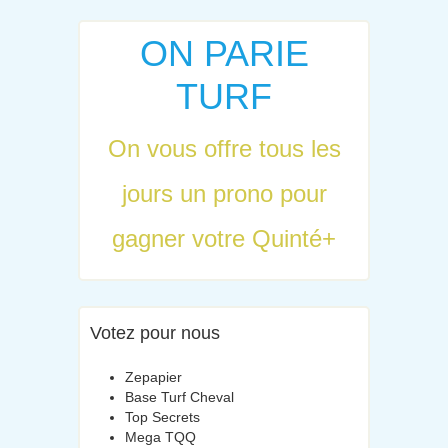
ON PARIE
TURF
On vous offre tous les
jours un prono pour
gagner votre Quinté+
Votez pour nous
Zepapier
Base Turf Cheval
Top Secrets
Mega TQQ