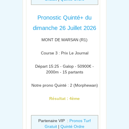
Pronostic Quinté+ du
dimanche 26 Juillet 2026
MONT DE MARSAN (R1)
Course 3 : Prix Le Journal
Départ 15:25 - Galop - 50900€ -
2000m - 15 partants
Notre prono Quinté : 2 (Morphewan)
Résultat : 4ème
Partenaire VIP :
Pronos Turf
Gratuit
|
Quinté Ordre